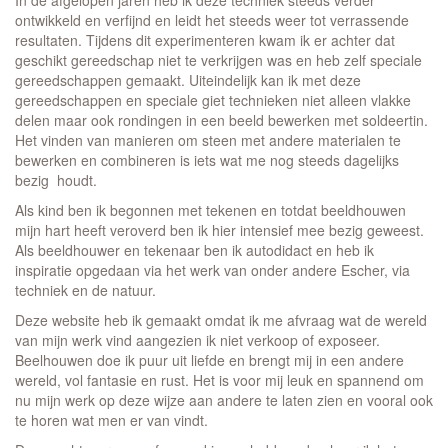
In de afgelopen jaren heb ik deze techniek steeds verder
ontwikkeld en verfijnd en leidt het steeds weer tot verrassende
resultaten. Tijdens dit experimenteren kwam ik er achter dat
geschikt gereedschap niet te verkrijgen was en heb zelf speciale
gereedschappen gemaakt. Uiteindelijk kan ik met deze
gereedschappen en speciale giet technieken niet alleen vlakke
delen maar ook rondingen in een beeld bewerken met soldeertin.
Het vinden van manieren om steen met andere materialen te
bewerken en combineren is iets wat me nog steeds dagelijks
bezig houdt.
Als kind ben ik begonnen met tekenen en totdat beeldhouwen
mijn hart heeft veroverd ben ik hier intensief mee bezig geweest.
Als beeldhouwer en tekenaar ben ik autodidact en heb ik
inspiratie opgedaan via het werk van onder andere Escher, via
techniek en de natuur.
Deze website heb ik gemaakt omdat ik me afvraag wat de wereld
van mijn werk vind aangezien ik niet verkoop of exposeer.
Beelhouwen doe ik puur uit liefde en brengt mij in een andere
wereld, vol fantasie en rust. Het is voor mij leuk en spannend om
nu mijn werk op deze wijze aan andere te laten zien en vooral ook
te horen wat men er van vindt.