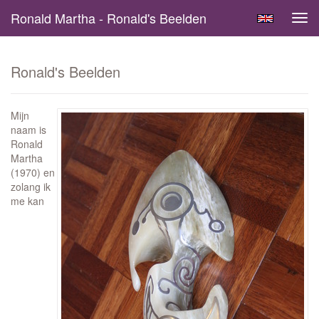
Ronald Martha - Ronald's Beelden
Tog
navi
Ronald's Beelden
Mijn
naam is
Ronald
Martha
(1970) en
zolang ik
me kan