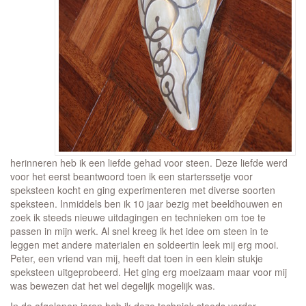
herinneren heb ik een liefde gehad voor steen. Deze liefde werd
voor het eerst beantwoord toen ik een starterssetje voor
speksteen kocht en ging experimenteren met diverse soorten
speksteen. Inmiddels ben ik 10 jaar bezig met beeldhouwen en
zoek ik steeds nieuwe uitdagingen en technieken om toe te
passen in mijn werk. Al snel kreeg ik het idee om steen in te
leggen met andere materialen en soldeertin leek mij erg mooi.
Peter, een vriend van mij, heeft dat toen in een klein stukje
speksteen uitgeprobeerd. Het ging erg moeizaam maar voor mij
was bewezen dat het wel degelijk mogelijk was.